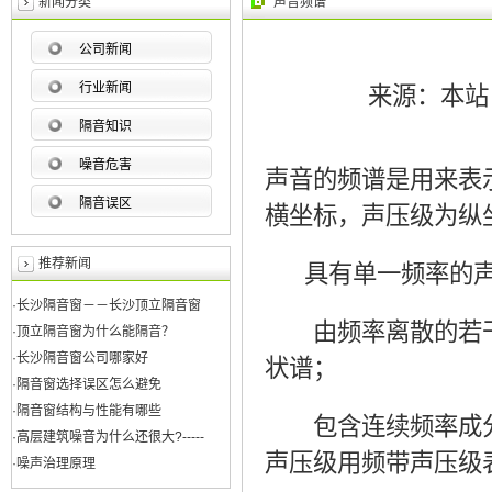
新闻分类
声音频谱
公司新闻
行业新闻
来源：本站 发表
隔音知识
噪音危害
声音的频谱是用来表
隔音误区
横坐标，声压级为纵
推荐新闻
具有单一频率的声
·长沙隔音窗－－长沙顶立隔音窗
由频率离散的若干
·顶立隔音窗为什么能隔音？
·长沙隔音窗公司哪家好
状谱；
·隔音窗选择误区怎么避免
·隔音窗结构与性能有哪些
包含连续频率成分
·高层建筑噪音为什么还很大?-----
声压级用频带声压级
·噪声治理原理