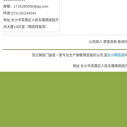
邮箱：1716285000@qq.com
传真:0731-82244543
地址:长沙市芙蓉区人民东路德政园方
舟大厦1005室（隔音样板房）
公司简介
荣誉资质
新闻
顶立隔音门窗是一家专业生产销售隔音窗的公司,是
长沙隔音窗
地址:长沙市芙蓉区人民东路德政园方