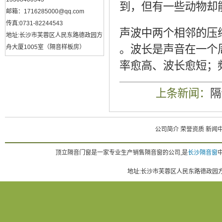
到，但有一些动物却
邮箱：1716285000@qq.com
传真:0731-82244543
声波中两个相邻的压缩
地址:长沙市芙蓉区人民东路德政园方
。波长是声音在一个
舟大厦1005室（隔音样板房）
率愈高、波长愈短；
上条新闻：
隔
公司简介
荣誉资质
新闻
顶立隔音门窗是一家专业生产销售隔音窗的公司,是
长沙隔音窗
地址:长沙市芙蓉区人民东路德政园方