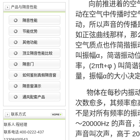
向前推进着的空气
产品与隔音性能
动在空气中传播时空
隔音性能
动，所以声音的传播
节能优势
如正弦曲线那样，那
其他功能
空气质点也作简揩振
顶立隔音性能比较
叫振幅α，简谐振动位移
率，(2πft+φ )
隔音门
量，振幅α的大小决
如何鉴别真假隔音窗
隔音窗演示
物体在每秒内振动的
通风配套产品
次数愈多，其频率愈
不是对所有频率的振
联系方式
～20000Hz 的声
联系人:程经理
联系电话:400-0222-437
声音叫次声，高于 2
13308400543