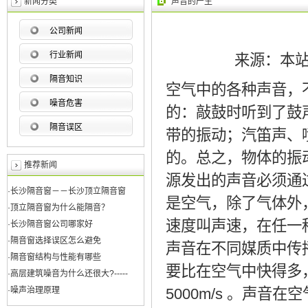
新闻分类
声音的产生
公司新闻
行业新闻
来源：本站 发
隔音知识
空气中的各种声音，
噪音危害
的：敲鼓时听到了鼓
隔音误区
带的振动；汽笛声、
的。总之，物体的振
推荐新闻
源发出的声音必须通
·长沙隔音窗－－长沙顶立隔音窗
是空气，除了气体外
·顶立隔音窗为什么能隔音？
速度叫声速，在任一
·长沙隔音窗公司哪家好
·隔音窗选择误区怎么避免
声音在不同媒质中传
·隔音窗结构与性能有哪些
要比在空气中快得多，
·高层建筑噪音为什么还很大?-----
·噪声治理原理
5000m/s 。声